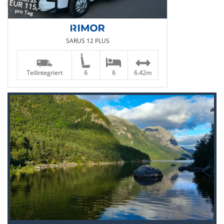
EUR 115,-
pro Tag
SARUS 12 PLUS
Teilintegriert
6
6
6.42m