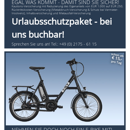
EGAL WAS KOMMT - DAMIT SIND SIE SICHER!
Kautions-Versicherung mit Reduzierung des Eigenanteils von EUR 1.000 auf EUR 250,
Rücktrittskosten-Versicherung (Mietabbruch-Versicherung & Schutz bei Vermieter-
Insolvenz), Inhaltsversicherung und Mietausfall-Versicherung
Urlaubsschutzpaket - bei
uns buchbar!
Sprechen Sie uns an! Tel.: +49 (0) 2175 - 61 15
schon ab
€ 15,-
pro Tag
NEHMEN SIE DOCH NOCH EIN E-BIKE MIT!