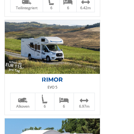
Teilintegriert
6
6
6.42m
schon ab
EUR 115,-
pro Tag
EVO 5
Alkoven
6
6
6.97m