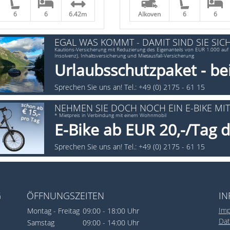
6
6
6.42m
Alkoven
6
6
EGAL WAS KOMMT - DAMIT SIND SIE SICH
Kautions-Versicherung mit Reduzierung des Eigenanteils von EUR 1.000 auf 
Insolvenz), Inhaltsversicherung und Mietausfall-Versicherung
Urlaubsschutzpaket - be
Sprechen Sie uns an! Tel.: +49 (0) 2175 - 61 15
schon ab
NEHMEN SIE DOCH NOCH EIN E-BIKE MIT
€ 15,-
* Mietpreis in Verbindung mit einem Wohnmobil
pro Tag
E-Bike ab EUR 20,-/Tag 
Sprechen Sie uns an! Tel.: +49 (0) 2175 - 61 15
G
ÖFFNUNGSZEITEN
IN
Im
Montag - Freitag
09:00 - 18:00 Uhr
Da
Samstag
09:00 - 14:00 Uhr