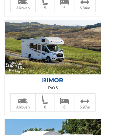
Alkoven
5
5
6.84m
schon ab
EUR 115,-
pro Tag
EVO 5
Alkoven
6
6
6.97m