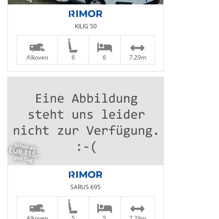
KILIG 50
Alkoven
6
6
7.29m
schon ab
EUR 115,-
pro Tag
SARUS 695
Alkoven
5
5
7.29m