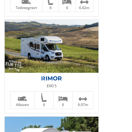
Teilintegriert
6
6
6.42m
schon ab
EUR 115,-
pro Tag
EVO 5
Alkoven
6
6
6.97m