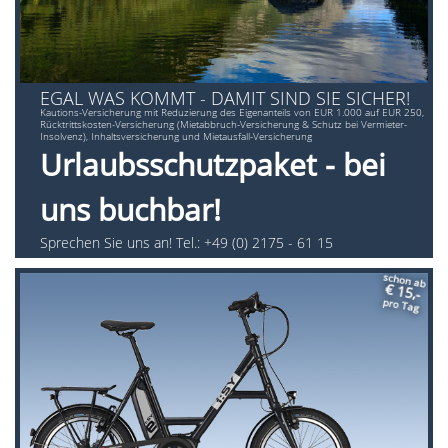
EGAL WAS KOMMT - DAMIT SIND SIE SICHER!
Kautions-Versicherung mit Reduzierung des Eigenanteils von EUR 1.000 auf EUR 250,
Rücktrittskosten-Versicherung (Mietabbruch-Versicherung & Schutz bei Vermieter-
Insolvenz), Inhaltsversicherung und Mietausfall-Versicherung
Urlaubsschutzpaket - bei
uns buchbar!
Sprechen Sie uns an! Tel.: +49 (0) 2175 - 61 15
schon ab
€ 15,-
pro Tag