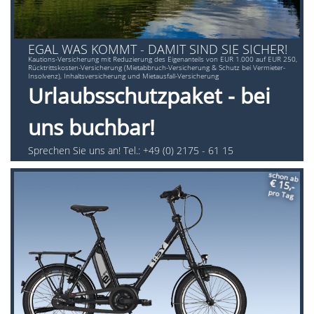
EGAL WAS KOMMT - DAMIT SIND SIE SICHER!
Kautions-Versicherung mit Reduzierung des Eigenanteils von EUR 1.000 auf EUR 250,
Rücktrittskosten-Versicherung (Mietabbruch-Versicherung & Schutz bei Vermieter-
Insolvenz), Inhaltsversicherung und Mietausfall-Versicherung
Urlaubsschutzpaket - bei
uns buchbar!
Sprechen Sie uns an! Tel.: +49 (0) 2175 - 61 15
schon ab
€ 15,-
pro Tag