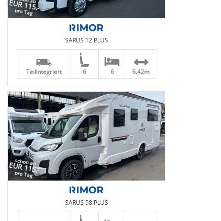
EUR 115,-
pro Tag
SARUS 12 PLUS
Teilintegriert
6
6
6.42m
schon ab
EUR 115,-
pro Tag
SARUS 98 PLUS