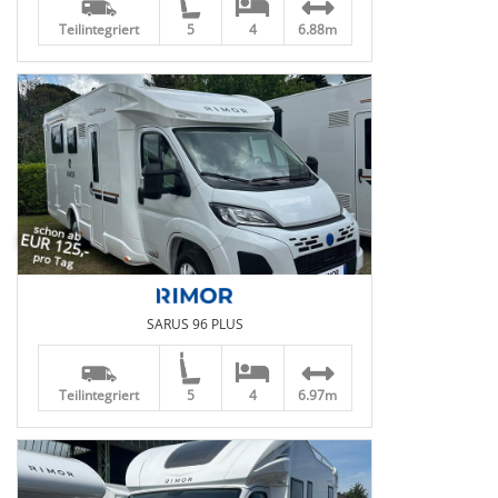
Teilintegriert
5
4
6.88m
schon ab
EUR 125,-
pro Tag
SARUS 96 PLUS
Teilintegriert
5
4
6.97m