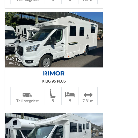
schon ab
EUR 125,-
pro Tag
KILIG 95 PLUS
Teilintegriert
5
5
7.31m