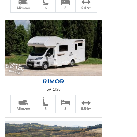
Alkoven
6
6
6.42m
schon ab
EUR 125,-
pro Tag
SARUS8
Alkoven
5
5
6.84m