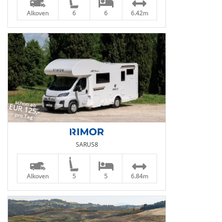
Alkoven
6
6
6.42m
schon ab
EUR 125,-
pro Tag
SARUS8
Alkoven
5
5
6.84m